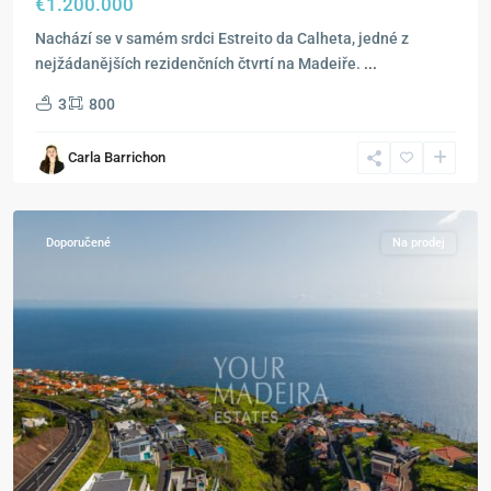
€1.200.000
Nachází se v samém srdci Estreito da Calheta, jedné z
nejžádanějších rezidenčních čtvrtí na Madeiře.
...
3
800
Calheta
,
Estreito
Carla Barrichon
da
Calheta
Doporučené
Na prodej