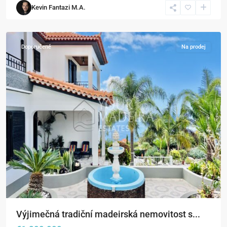
Kevin Fantazi M.A.
da
Calheta
Doporučené
Na prodej
Výjimečná tradiční madeirská nemovitost s...