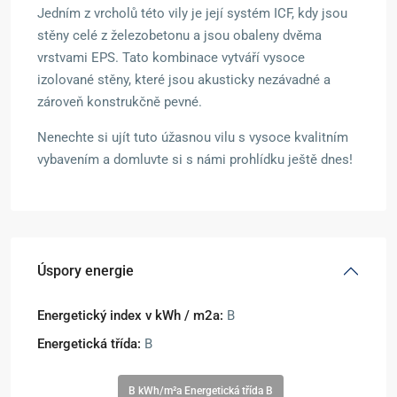
Jedním z vrcholů této vily je její systém ICF, kdy jsou
stěny celé z železobetonu a jsou obaleny dvěma
vrstvami EPS. Tato kombinace vytváří vysoce
izolované stěny, které jsou akusticky nezávadné a
zároveň konstrukčně pevné.
Nenechte si ujít tuto úžasnou vilu s vysoce kvalitním
vybavením a domluvte si s námi prohlídku ještě dnes!
Úspory energie
Energetický index v kWh / m2a:
B
Energetická třída:
B
B kWh/m²a Energetická třída B