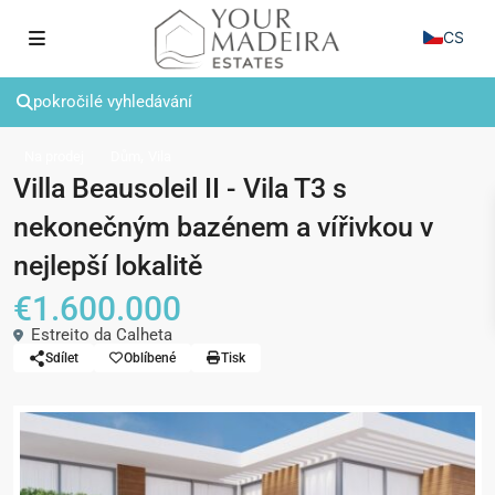
CS
pokročilé vyhledávání
,
Na prodej
Dům
Vila
Villa Beausoleil II - Vila T3 s
nekonečným bazénem a vířivkou v
nejlepší lokalitě
€1.600.000
Estreito da Calheta
Sdílet
Oblíbené
Tisk