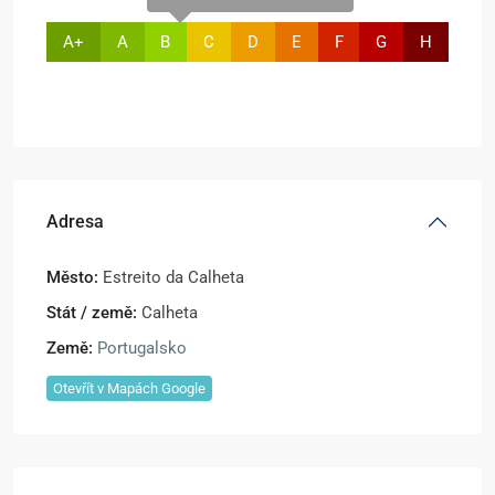
A+
A
B
C
D
E
F
G
H
Adresa
Město:
Estreito da Calheta
Stát / země:
Calheta
Země:
Portugalsko
Otevřít v Mapách Google