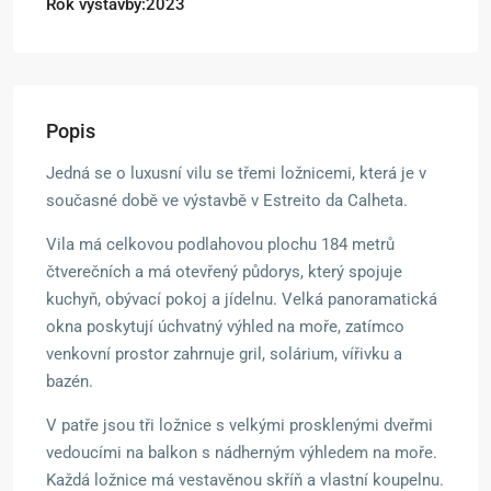
Rok výstavby:2023
Popis
Jedná se o luxusní vilu se třemi ložnicemi, která je v
současné době ve výstavbě v Estreito da Calheta.
Vila má celkovou podlahovou plochu 184 metrů
čtverečních a má otevřený půdorys, který spojuje
kuchyň, obývací pokoj a jídelnu. Velká panoramatická
okna poskytují úchvatný výhled na moře, zatímco
venkovní prostor zahrnuje gril, solárium, vířivku a
bazén.
V patře jsou tři ložnice s velkými prosklenými dveřmi
vedoucími na balkon s nádherným výhledem na moře.
Každá ložnice má vestavěnou skříň a vlastní koupelnu.