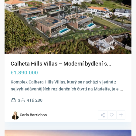
Calheta Hills Villas – Moderní bydlení s...
€1.890.000
Komplex Calheta Hills Villas, který se nachází v jedné z
nejvyhledávanějších rezidenčních čtvrtí na Madeiře, je e
...
3
4
230
Calheta
,
Carla Barrichon
Estreito
da
Calheta