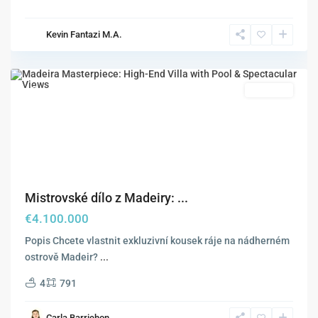
Calheta
,
Kevin Fantazi M.A.
Estrela
da
Calheta
Doporučené
Na prodej
Mistrovské dílo z Madeiry: ...
€4.100.000
Popis Chcete vlastnit exkluzivní kousek ráje na nádherném
ostrově Madeir?
...
4
791
Carla Barrichon