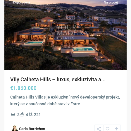
Doporučené
Na prodej
Vily Calheta Hills – luxus, exkluzivita a...
€1.860.000
Calheta Hills Villas je exkluzivní nový developerský projekt,
který se v současné době staví v Estre
...
3
4
221
Calheta
,
Carla Barrichon
Estreito