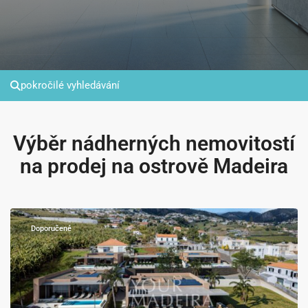
pokročilé vyhledávání
Výběr nádherných nemovitostí
na prodej na ostrově Madeira
Estreito
da
Calheta
Doporučené