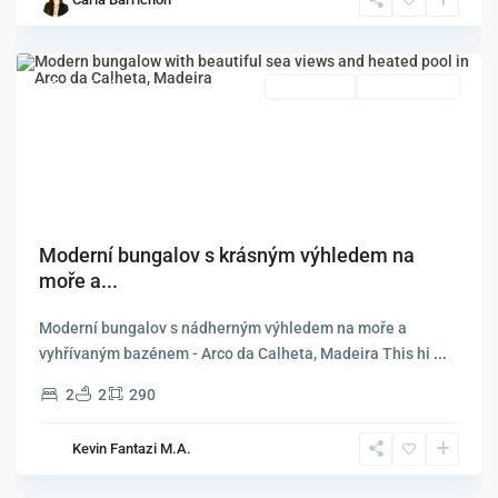
Arco
da
Calheta
Doporučené
EXKLUZIVNÍ
Prodává Se Na
Moderní bungalov s krásným výhledem na
moře a...
Moderní bungalov s nádherným výhledem na moře a
vyhřívaným bazénem - Arco da Calheta, Madeira This hi
...
2
2
290
Kevin Fantazi M.A.