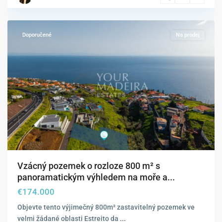
da
Calheta
Doporučené
Na prodej
Vzácný pozemek o rozloze 800 m² s
panoramatickým výhledem na moře a...
€174.000
Objevte tento výjimečný 800m² zastavitelný pozemek ve
velmi žádané oblasti Estreito da
...