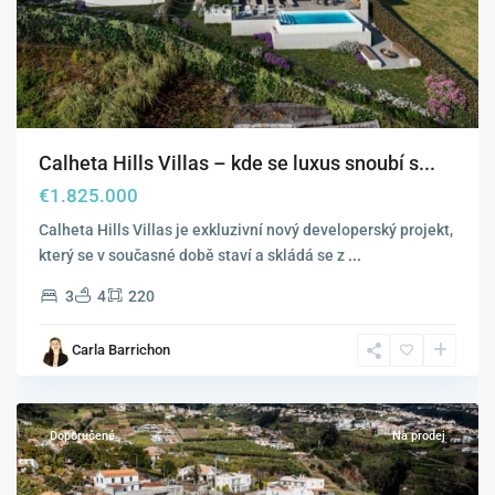
Calheta Hills Villas – kde se luxus snoubí s...
€1.825.000
Calheta Hills Villas je exkluzivní nový developerský projekt,
který se v současné době staví a skládá se z
...
3
4
220
Carla Barrichon
Estreito
da
Calheta
Doporučené
Na prodej