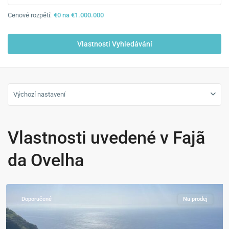
Cenové rozpětí:
€0 na €1.000.000
Výchozí nastavení
Vlastnosti uvedené v Fajã
Raposeira
,
da Ovelha
Fajã
da
Ovelha
Doporučené
Na prodej