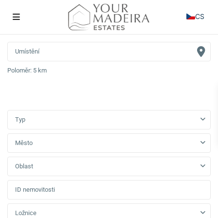
CS
Poloměr:
5 km
Typ
Město
Oblast
Ložnice