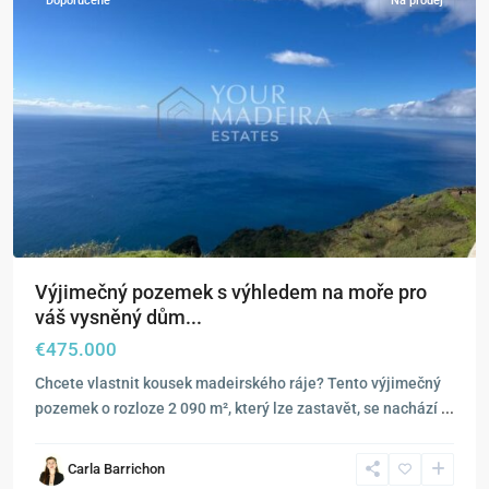
Doporučené
Na prodej
Výjimečný pozemek s výhledem na moře pro
váš vysněný dům...
€475.000
Chcete vlastnit kousek madeirského ráje? Tento výjimečný
pozemek o rozloze 2 090 m², který lze zastavět, se nachází
...
Carla Barrichon