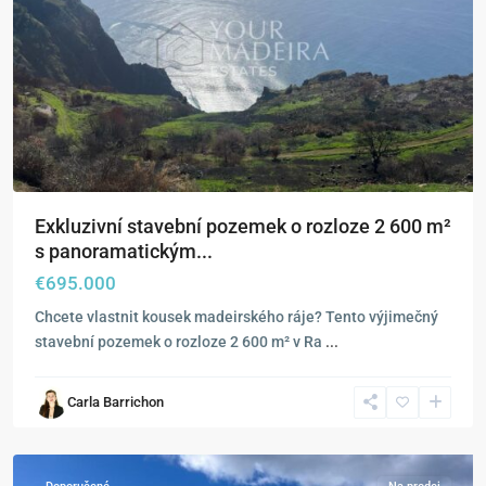
Exkluzivní stavební pozemek o rozloze 2 600 m²
s panoramatickým...
€695.000
Chcete vlastnit kousek madeirského ráje? Tento výjimečný
stavební pozemek o rozloze 2 600 m² v Ra
...
Raposeira
,
Carla Barrichon
Fajã
da
Ovelha