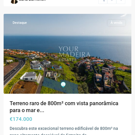
da
Calheta
Destaque
À venda
Terreno raro de 800m² com vista panorâmica
para o mar e...
€174.000
Descubra este excecional terreno edificável de 800m² na