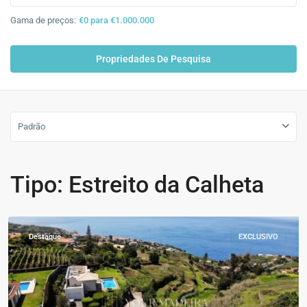
Gama de preços:
€0 para €1.000.000
Padrão
Tipo: Estreito da Calheta
Estreito
da
Calheta
Destaque
EXCLUSIVO