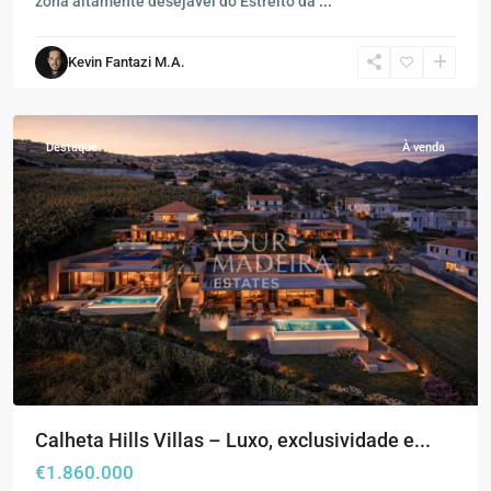
zona altamente desejável do Estreito da
...
Calheta
,
Kevin Fantazi M.A.
Estreito
da
Calheta
Destaque
À venda
Calheta Hills Villas – Luxo, exclusividade e...
€1.860.000