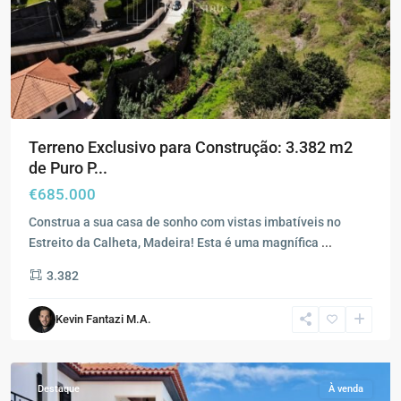
Terreno Exclusivo para Construção: 3.382 m2
de Puro P...
€685.000
Construa a sua casa de sonho com vistas imbatíveis no
Estreito da Calheta, Madeira! Esta é uma magnífica
...
3.382
Kevin Fantazi M.A.
Estreito
da
Calheta
Destaque
À venda