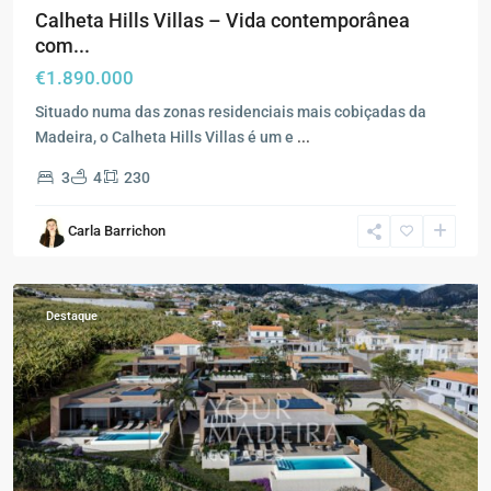
Calheta Hills Villas – Vida contemporânea
com...
€1.890.000
Situado numa das zonas residenciais mais cobiçadas da
Madeira, o Calheta Hills Villas é um e
...
3
4
230
Carla Barrichon
Estreito
da
Calheta
Destaque