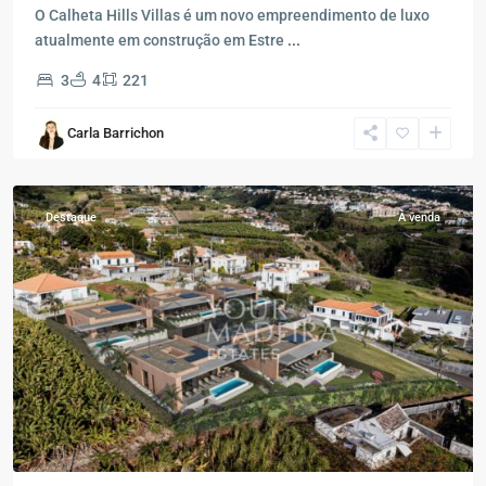
O Calheta Hills Villas é um novo empreendimento de luxo
atualmente em construção em Estre
...
3
4
221
Carla Barrichon
Estreito
da
Calheta
Destaque
À venda