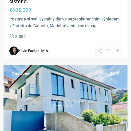
čistého...
€685.000
Postavte si svůj vysněný dům s bezkonkurenčním výhledem
v Estreito da Calheta, Madeira! Jedná se o mag
...
3.382
Kevin Fantazi M.A.
Funchal
Doporučené
EXKLUZIVNÍ