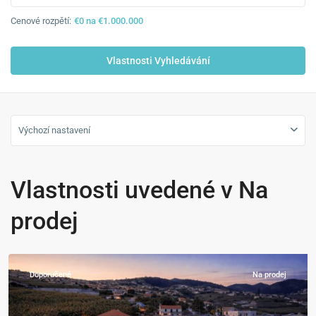
Cenové rozpětí:
€0 na €1.000.000
Výchozí nastavení
Vlastnosti uvedené v Na
Calheta
,
prodej
Estreito
da
Calheta
Doporučené
Na prodej