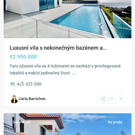
Luxusní vila s nekonečným bazénem a...
€2.950.000
Tato úžasná vila se 4 ložnicemi se nachází v privilegované
lokalitě a nabízí jedinečný život.
...
4
5
550
Carla Barrichon
Estreito
da
Calheta
Doporučené
Na prodej