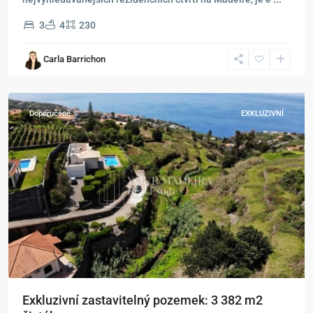
3
4
230
Carla Barrichon
Estreito
da
Calheta
Doporučené
EXKLUZIVNÍ
Exkluzivní zastavitelný pozemek: 3 382 m2