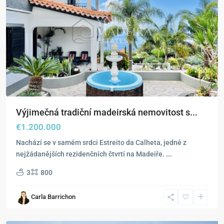
Výjimečná tradiční madeirská nemovitost s...
€1.200.000
Nachází se v samém srdci Estreito da Calheta, jedné z
nejžádanějších rezidenčních čtvrtí na Madeiře.
...
3
800
Raposeira
,
Carla Barrichon
Fajã
da
Ovelha