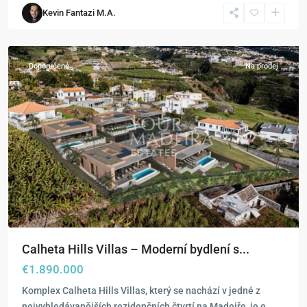
Kevin Fantazi M.A.
Estreito
da
Calheta
Doporučené
Na prodej
Calheta Hills Villas – Moderní bydlení s...
€1.890.000
Komplex Calheta Hills Villas, který se nachází v jedné z
nejvyhledávanějších rezidenčních čtvrtí na Madeiře, je e
...