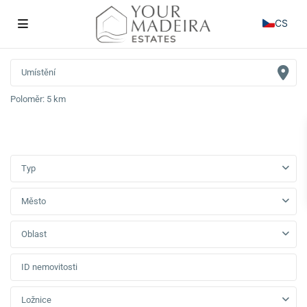
CS
Poloměr:
5 km
Typ
Město
Oblast
Ložnice