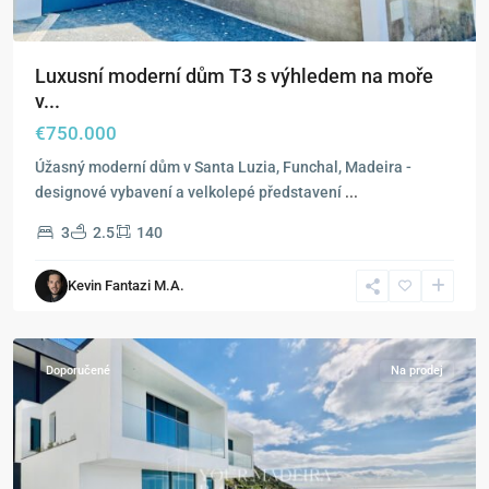
Luxusní moderní dům T3 s výhledem na moře
v...
€750.000
Úžasný moderní dům v Santa Luzia, Funchal, Madeira -
designové vybavení a velkolepé představení
...
3
2.5
140
Kevin Fantazi M.A.
Funchal
Doporučené
Na prodej