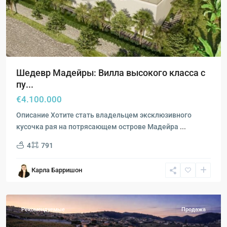
Шедевр Мадейры: Вилла высокого класса с
пу...
€4.100.000
Описание Хотите стать владельцем эксклюзивного
кусочка рая на потрясающем острове Мадейра
...
4
791
Кальета
,
Карла Барришон
Эстрейто-
да-
Калхета
Рекомендуемые
Продажа