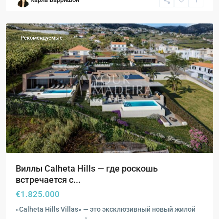
Эстрейто-
да-
Калхета
Рекомендуемые
Виллы Calheta Hills — где роскошь
встречается с...
€1.825.000
«Calheta Hills Villas» — это эксклюзивный новый жилой