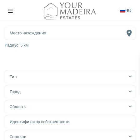
RU
Радиус:
5 км
Тип
Город
Область
Спальни