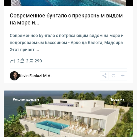
Современное бунгало с прекрасным видом
на море и...
Современное бунгало с потрясающим видом на море и
подогреваемым бассейном - Арко да Калета, Мадейра
Этот привет
...
2
2
290
Кальета
,
Kevin Fantazi M.A.
Эстрела-
да-
Калхета
Рекомендуемые
Продажа