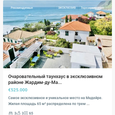
Рекомендуемые
ЭКСКЛЮЗИВ
Зарезервировано
Очаровательный таунхаус в эксклюзивном
районе Жардим-ду-Ма...
€525.000
Самое эксклюзивное и уникальное место на Мадейре.
Жилая площадь 65 м² распределена по трем
...
3
3
65