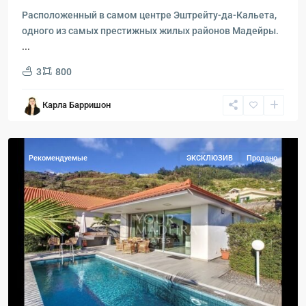
Расположенный в самом центре Эштрейту-да-Кальета,
одного из самых престижных жилых районов Мадейры.
...
3
800
Карла Барришон
Арко
да
Калета
Рекомендуемые
ЭКСКЛЮЗИВ
Продано