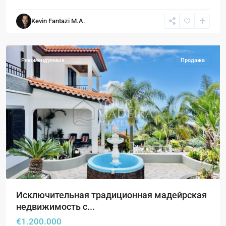
Kevin Fantazi M.A.
Эстрейто-
да-
Калхета
Рекомендуемые
Продажа
Исключительная традиционная мадейрская
недвижимость с...
€1.200.000