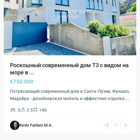
Роскошный современный дом T3 с видом на
море в ...
€750.000
Потрясающий современный дом в Санта-Лузии, Фуншал,
Мадейра - дизайнерская мебель и эффектная отделка
...
3
2.5
140
Кальета
,
Kevin Fantazi M.A.
Жардим-
ду-
Мар