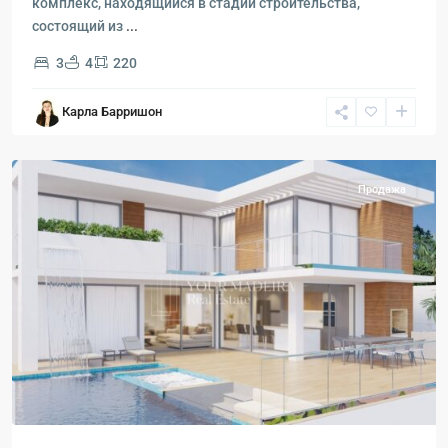
комплекс, находящийся в стадии строительства,
состоящий из
...
3
4
220
Карла Барришон
Эстрейто-
да-
Калхета
Продажа