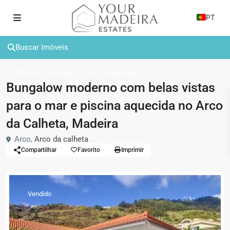
PT
Buscar Imóveis
,
,
EXCLUSIVO
Vendido
casa
Investimento
Bungalow moderno com belas vistas
para o mar e piscina aquecida no Arco
da Calheta, Madeira
Arco,
Arco da calheta
Compartilhar
Favorito
Imprimir
Vendido