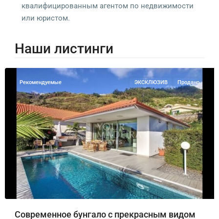
квалифицированным агентом по недвижимости
или юристом.
Наши листинги
Арко
да
Калета
Рекомендуемые
ЭКСКЛЮЗИВ
Продано
Современное бунгало с прекрасным видом