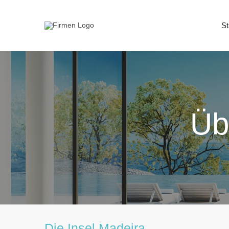
St
Üb
Die Insel Madeira