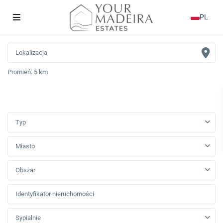
PL
Promień:
5 km
Typ
Miasto
Obszar
Sypialnie