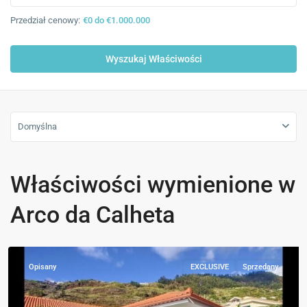
Przedział cenowy:
€0 do €1.000.000
Domyślna
Właściwości wymienione w
Arco da Calheta
Arco
da
Calheta
Opisany
EXCLUSIVE
Sprzedany